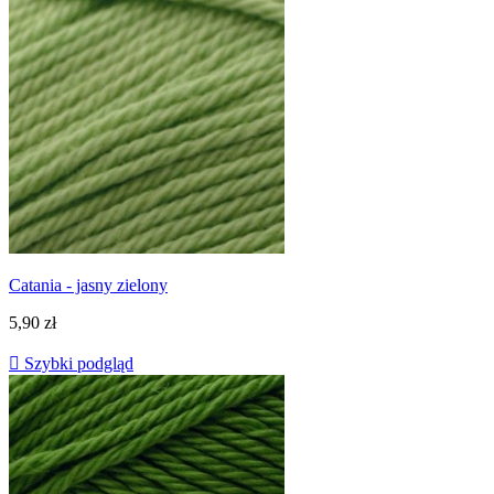
Catania - jasny zielony
5,90 zł

Szybki podgląd