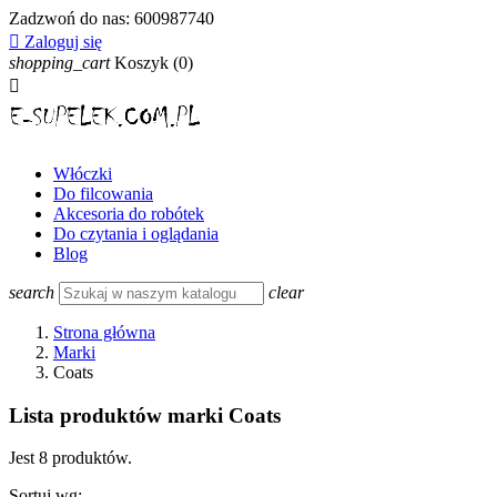
Zadzwoń do nas:
600987740

Zaloguj się
shopping_cart
Koszyk
(0)

Włóczki
Do filcowania
Akcesoria do robótek
Do czytania i oglądania
Blog
search
clear
Strona główna
Marki
Coats
Lista produktów marki Coats
Jest 8 produktów.
Sortuj wg: