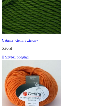
Catania -ciemny zielony
5,90 zł

Szybki podgląd