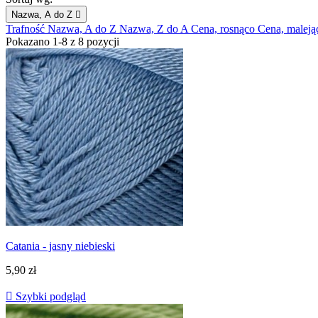
Nazwa, A do Z

Trafność
Nazwa, A do Z
Nazwa, Z do A
Cena, rosnąco
Cena, maleją
Pokazano 1-8 z 8 pozycji
Catania - jasny niebieski
5,90 zł

Szybki podgląd