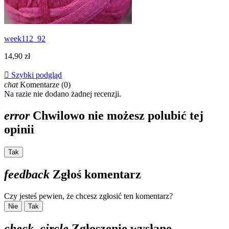
week112_92
14,90 zł

Szybki podgląd
chat
Komentarze (0)
Na razie nie dodano żadnej recenzji.
error
Chwilowo nie możesz polubić tej
opinii
Tak
feedback
Zgłoś komentarz
Czy jesteś pewien, że chcesz zgłosić ten komentarz?
Nie
Tak
check_circle
Zgłoszenie wysłane