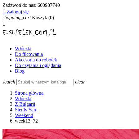
Zadzwoń do nas:
600987740

Zaloguj się
shopping_cart
Koszyk
(0)

Włóczki
Do filcowania
Akcesoria do robótek
Do czytania i oglądania
Blog
search
clear
Strona główna
Włóczki
Z Bułgarii
Stenly Yarn
Weekend
week13_72