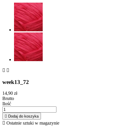


week13_72
14,90 zł
Brutto
Ilość

Dodaj do koszyka

Ostatnie sztuki w magazynie