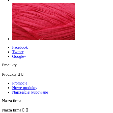
Facebook
Twitter
Google+
Produkty
Produkty


Promocje
Nowe produkty
Najczęściej kupowane
Nasza firma
Nasza firma

