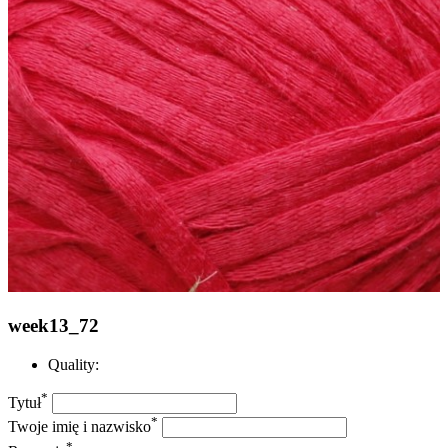
week13_72
Quality:
*
Tytuł
*
Twoje imię i nazwisko
*