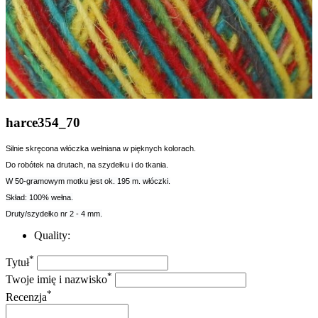
harce354_70
Silnie skręcona w
łóczka wełniana w pięknych kolorach.
Do robótek na drutach, na szydełku i do tkania.
W 50-gramowym motku jest ok. 195 m. włóczki.
Skład: 100% wełna.
Druty/szydełko nr 2 - 4 mm.
Quality:
*
Tytuł
*
Twoje imię i nazwisko
*
Recenzja