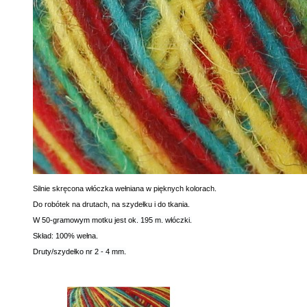
Silnie skręcona w
łóczka wełniana w pięknych kolorach.
Do robótek na drutach, na szydełku i do tkania.
W 50-gramowym motku jest ok. 195 m. włóczki.
Skład: 100% wełna.
Druty/szydełko nr 2 - 4 mm.