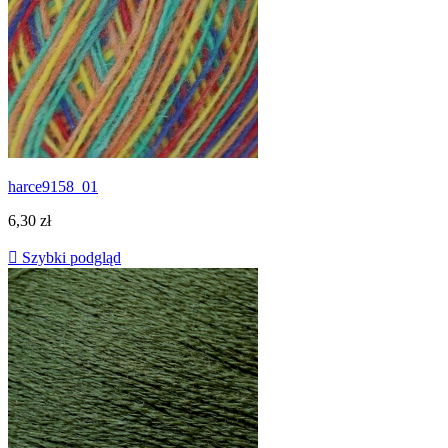
harce9158_01
6,30 zł

Szybki podgląd