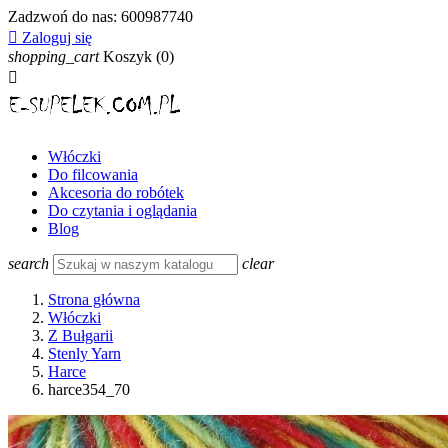
Zadzwoń do nas:
600987740

Zaloguj się
shopping_cart
Koszyk
(0)

Włóczki
Do filcowania
Akcesoria do robótek
Do czytania i oglądania
Blog
search
clear
Strona główna
Włóczki
Z Bułgarii
Stenly Yarn
Harce
harce354_70