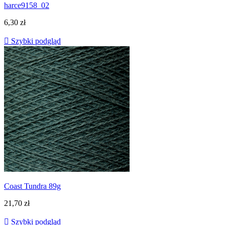
harce9158_02
6,30 zł

Szybki podgląd
Coast Tundra 89g
21,70 zł

Szybki podgląd