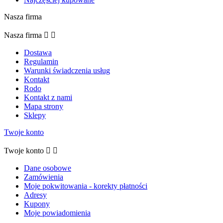
Nasza firma
Nasza firma


Dostawa
Regulamin
Warunki świadczenia usług
Kontakt
Rodo
Kontakt z nami
Mapa strony
Sklepy
Twoje konto
Twoje konto


Dane osobowe
Zamówienia
Moje pokwitowania - korekty płatności
Adresy
Kupony
Moje powiadomienia