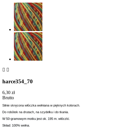


harce354_70
6,30 zł
Brutto
Silnie skręcona w
łóczka wełniana w pięknych kolorach.
Do robótek na drutach, na szydełku i do tkania.
W 50-gramowym motku jest ok. 195 m. włóczki.
Skład: 100% wełna.