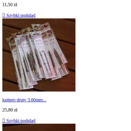
11,50 zł

Szybki podgląd
knitpro druty 3.00mm...
25,80 zł

Szybki podgląd