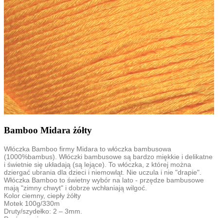
Bamboo Midara żółty
Włóczka Bamboo firmy Midara to włóczka bambusowa
(1000%bambus). Włóczki bambusowe są bardzo miękkie i delikatne
i świetnie się układają (są lejące). To włóczka, z której można
dziergać ubrania dla dzieci i niemowląt. Nie uczula i nie "drapie".
Włóczka Bamboo to świetny wybór na lato - przędze bambusowe
mają "zimny chwyt" i dobrze wchłaniają wilgoć.
Kolor ciemny, ciepły żółty
Motek 100g/330m
Druty/szydełko: 2 – 3mm.