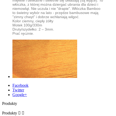
miękkie i delikatne i świetnie się układają (są lejące). To
włóczka, z której można dziergać ubrania dla dzieci i
niemowląt. Nie uczula i nie "drapie". Włóczka Bamboo
to świetny wybór na lato - przędze bambusowe mają
"zimny chwyt" i dobrze wchłaniają wilgoć.
Kolor ciemny, ciepły żółty
Motek 100g/330m
Druty/szydełko: 2 – 3mm.
Prać ręcznie.
Facebook
Twitter
Google+
Produkty
Produkty

