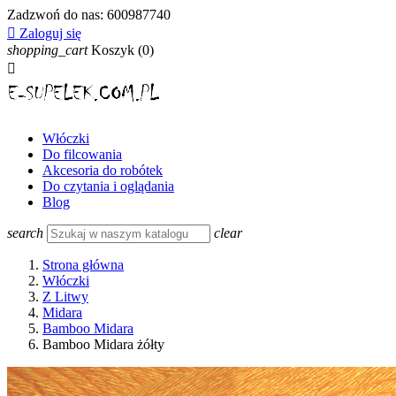
Zadzwoń do nas:
600987740

Zaloguj się
shopping_cart
Koszyk
(0)

Włóczki
Do filcowania
Akcesoria do robótek
Do czytania i oglądania
Blog
search
clear
Strona główna
Włóczki
Z Litwy
Midara
Bamboo Midara
Bamboo Midara żółty