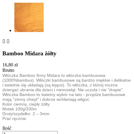


Bamboo Midara żółty
16,80 zł
Brutto
Włóczka Bamboo firmy Midara to włóczka bambusowa
(1000%bambus). Włóczki bambusowe są bardzo miękkie i delikatne
i świetnie się układają (są lejące). To włóczka, z której można
dziergać ubrania dla dzieci i niemowląt. Nie uczula i nie "drapie".
Włóczka Bamboo to świetny wybór na lato - przędze bambusowe
mają "zimny chwyt" i dobrze wchłaniają wilgoć.
Kolor ciemny, ciepły żółty
Motek 100g/330m
Druty/szydełko: 2 – 3mm.
Prać ręcznie.
Ilość