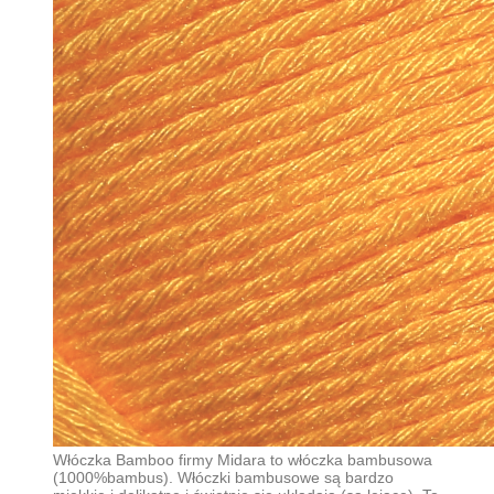
Włóczka Bamboo firmy Midara to włóczka bambusowa
(1000%bambus). Włóczki bambusowe są bardzo