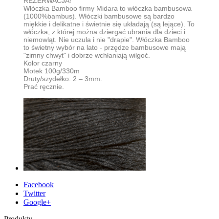
REZERWACJA!
Włóczka Bamboo firmy Midara to włóczka bambusowa
(1000%bambus). Włóczki bambusowe są bardzo
miękkie i delikatne i świetnie się układają (są lejące). To
włóczka, z której można dziergać ubrania dla dzieci i
niemowląt. Nie uczula i nie "drapie". Włóczka Bamboo
to świetny wybór na lato - przędze bambusowe mają
"zimny chwyt" i dobrze wchłaniają wilgoć.
Kolor czarny
Motek 100g/330m
Druty/szydełko: 2 – 3mm.
Prać ręcznie.
Facebook
Twitter
Google+
Produkty