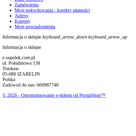
Zamówienia
Moje pokwitowania - korekty płatności
Adresy
Kupony
Moje powiadomienia
Informacja o sklepie
keyboard_arrow_down
keyboard_arrow_up
Informacja o sklepie
e-supelek.com.pl
ul. Południowa 138
Truskaw
05-080 IZABELIN
Polska
Zadzwoń do nas:
600987740
© 2026 - Oprogramowanie e-sklepu od PrestaShop™