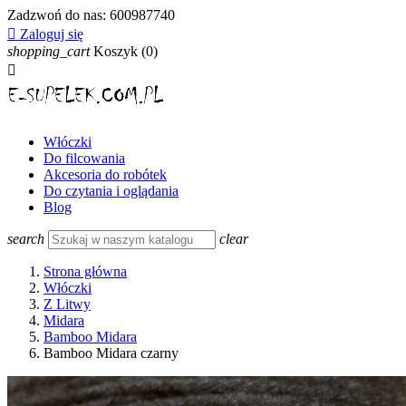
Zadzwoń do nas:
600987740

Zaloguj się
shopping_cart
Koszyk
(0)

Włóczki
Do filcowania
Akcesoria do robótek
Do czytania i oglądania
Blog
search
clear
Strona główna
Włóczki
Z Litwy
Midara
Bamboo Midara
Bamboo Midara czarny