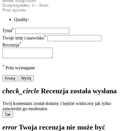
Motek 100g/330m
Druty/szydełko: 2 – 3mm.
Prać ręcznie.
Quality:
*
Tytuł
*
Twoje imię i nazwisko
*
Recenzja
*
Pola wymagane
Anuluj
Wyślij
check_circle
Recenzja została wysłana
Twój komentarz został dodany i będzie widoczny jak tylko
zatwierdzi go moderator.
Tak
error
Twoja recenzja nie może być