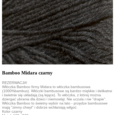
Bamboo Midara czarny
REZERWACJA!
Włóczka Bamboo firmy Midara to włóczka bambusowa
(1000%bambus). Włóczki bambusowe są bardzo miękkie i delikatne
i świetnie się układają (są lejące). To włóczka, z której można
dziergać ubrania dla dzieci i niemowląt. Nie uczula i nie "drapie".
Włóczka Bamboo to świetny wybór na lato - przędze bambusowe
mają "zimny chwyt" i dobrze wchłaniają wilgoć.
Kolor czarny