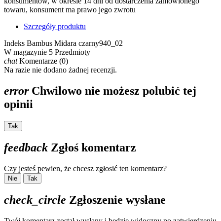
konsumentów, w okresie 14 dni od dostarczenia zamówionego
towaru, konsument ma prawo jego zwrotu
Szczegóły produktu
Indeks
Bambus Midara czarny940_02
W magazynie
5 Przedmioty
chat
Komentarze (0)
Na razie nie dodano żadnej recenzji.
error
Chwilowo nie możesz polubić tej
opinii
Tak
feedback
Zgłoś komentarz
Czy jesteś pewien, że chcesz zgłosić ten komentarz?
Nie
Tak
check_circle
Zgłoszenie wysłane
Twój komentarz został wysłany i będzie widoczny po zatwierdzeniu