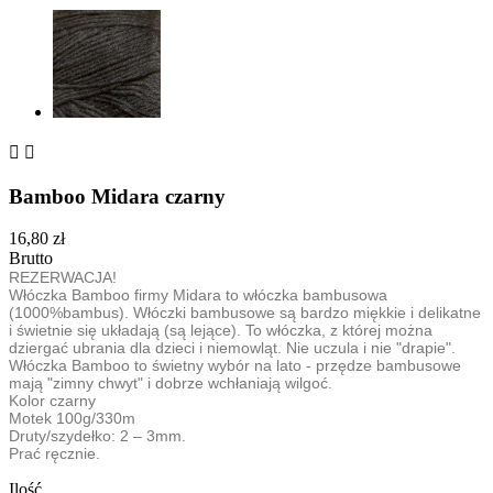


Bamboo Midara czarny
16,80 zł
Brutto
REZERWACJA!
Włóczka Bamboo firmy Midara to włóczka bambusowa
(1000%bambus). Włóczki bambusowe są bardzo miękkie i delikatne
i świetnie się układają (są lejące). To włóczka, z której można
dziergać ubrania dla dzieci i niemowląt. Nie uczula i nie "drapie".
Włóczka Bamboo to świetny wybór na lato - przędze bambusowe
mają "zimny chwyt" i dobrze wchłaniają wilgoć.
Kolor czarny
Motek 100g/330m
Druty/szydełko: 2 – 3mm.
Prać ręcznie.
Ilość